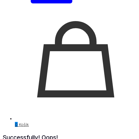
0
Košík
Successfully!
Oops!