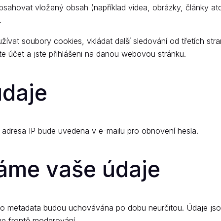
sahovat vložený obsah (například videa, obrázky, články at
.
t soubory cookies, vkládat další sledování od třetích stran
 účet a jste přihlášeni na danou webovou stránku.
údaje
adresa IP bude uvedena v e-mailu pro obnovení hesla.
áme vaše údaje
ho metadata budou uchovávána po dobu neurčitou. Údaje js
ve frontě moderování.