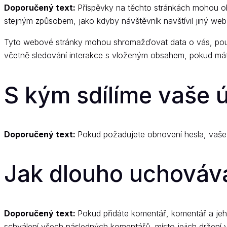
Doporučený text:
Příspěvky na těchto stránkách mohou ob
stejným způsobem, jako kdyby návštěvník navštívil jiný web
Tyto webové stránky mohou shromažďovat data o vás, používa
včetně sledování interakce s vloženým obsahem, pokud máte
S kým sdílíme vaše 
Doporučený text:
Pokud požadujete obnovení hesla, vaše 
Jak dlouho uchováv
Doporučený text:
Pokud přidáte komentář, komentář a je
schválení všech následných komentářů, místo jejich držení 