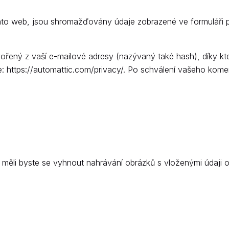
ento web, jsou shromažďovány údaje zobrazené ve formuláři p
ený z vaší e-mailové adresy (nazývaný také hash), díky které
: https://automattic.com/privacy/. Po schválení vašeho koment
 měli byste se vyhnout nahrávání obrázků s vloženými údaji