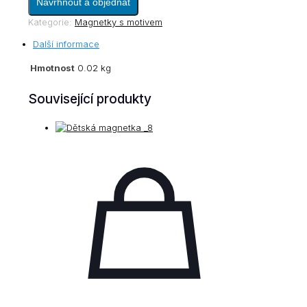
Navrhnout a objednat
magnetka
10x15cm_3
Kategorie:
Magnetky s motivem
množství
Další informace
Hmotnost
0.02 kg
Související produkty