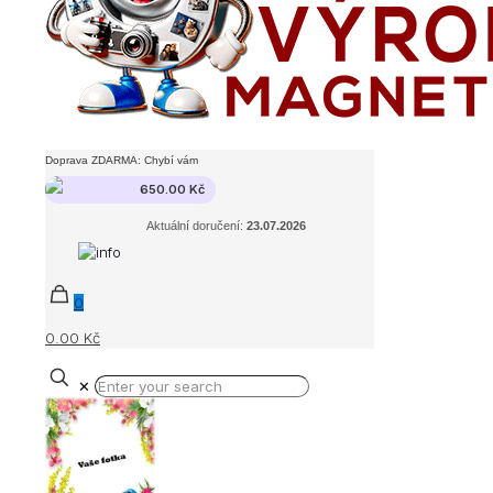
Doprava ZDARMA: Chybí vám
650.00
Kč
Aktuální doručení:
23.07.2026
0
0.00 Kč
✕