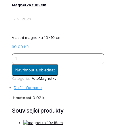
Magnetka 5×5 cm
17. 3. 2023
Vlastní magnetka 10×10 cm
90.00
Kč
Magnetka
Navrhnout a objednat
10×10
cm
Kategorie:
FotoMagnetky
množství
Další informace
Hmotnost
0.02 kg
Související produkty