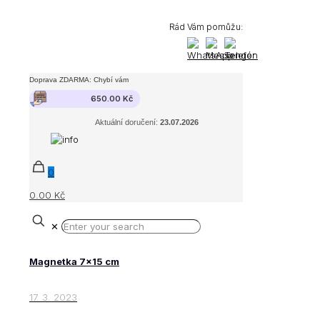
Rád Vám pomůžu:
Doprava ZDARMA: Chybí vám
650.00
Kč
Aktuální doručení:
23.07.2026
0
0.00 Kč
✕
Magnetka 7×15 cm
17. 3. 2023