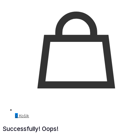
0
Košík
Successfully!
Oops!