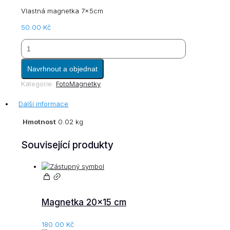
Vlastná magnetka 7x5cm
50.00
Kč
Magnetka
Navrhnout a objednat
7×5
cm
Kategorie:
FotoMagnetky
množství
Další informace
Hmotnost
0.02 kg
Související produkty
Magnetka 20×15 cm
180.00
Kč