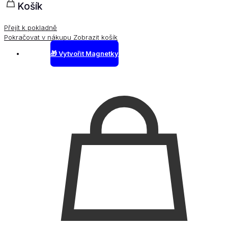
Košík
Přejít k pokladně
Pokračovat v nákupu
Zobrazit košík
🎁 Vytvořit Magnetky