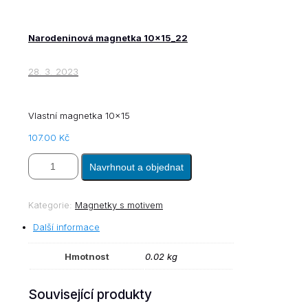
Narodeninová magnetka 10x15_22
28. 3. 2023
Vlastní magnetka 10×15
107.00
Kč
Navrhnout a objednat
Narodeninová
magnetka
Kategorie:
Magnetky s motivem
10x15_20
množství
Další informace
Hmotnost
0.02 kg
Související produkty