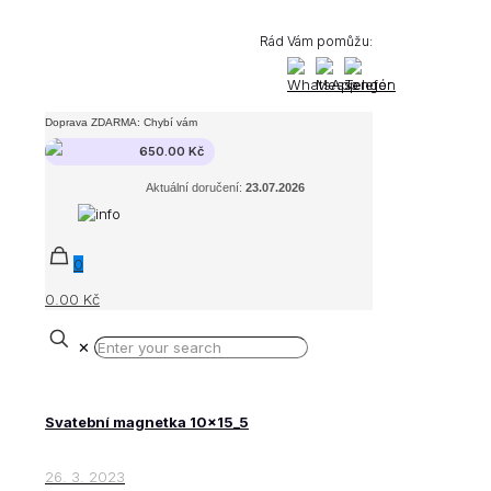
Rád Vám pomůžu:
Doprava ZDARMA: Chybí vám
650.00
Kč
Aktuální doručení:
23.07.2026
0
0.00 Kč
✕
Svatební magnetka 10x15_5
26. 3. 2023