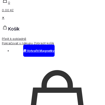
0
0.00 Kč
✕
Košík
Přejít k pokladně
Pokračovat v nákupu
Zobrazit košík
🎁 Vytvořit Magnetky