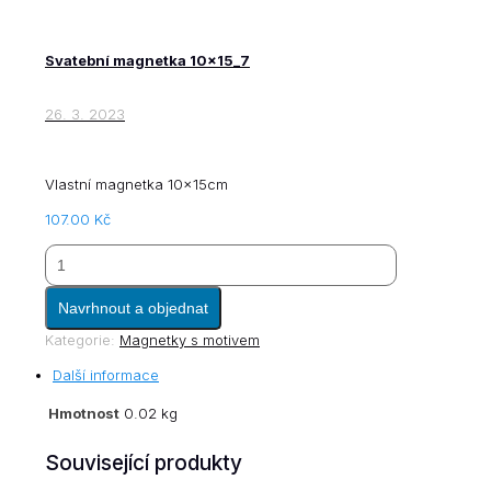
Svatební magnetka 10x15_7
26. 3. 2023
Vlastní magnetka 10x15cm
107.00
Kč
Svatební
Navrhnout a objednat
magnetka
10x15_6
Kategorie:
Magnetky s motivem
množství
Další informace
Hmotnost
0.02 kg
Související produkty