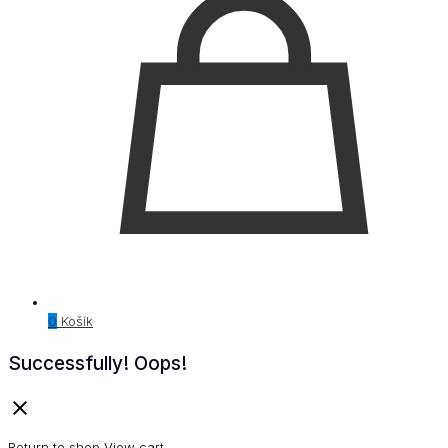
0
Košík
Successfully!
Oops!
Return to shop
View cart