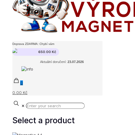
Doprava ZDARMA: Chybí vám
650.00
Kč
Aktuální doručení:
23.07.2026
0
0.00 Kč
✕
Select a product