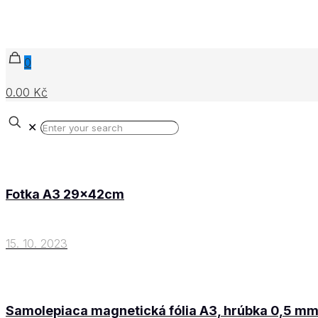
0
0.00 Kč
✕
Fotka A3 29x42cm
15. 10. 2023
Samolepiaca magnetická fólia A3, hrúbka 0,5 m