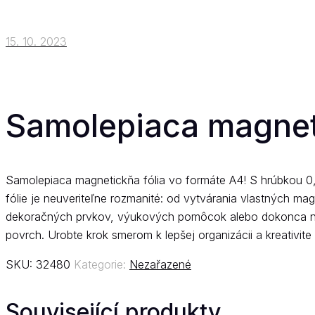
15. 10. 2023
Samolepiaca magneti
Samolepiaca magnetickňa fólia vo formáte A4! S hrúbkou 0,
fólie je neuveriteľne rozmanité: od vytvárania vlastných ma
dekoračných prvkov, výukových pomôcok alebo dokonca na or
povrch. Urobte krok smerom k lepšej organizácii a kreativit
SKU:
32480
Kategorie:
Nezařazené
Související produkty